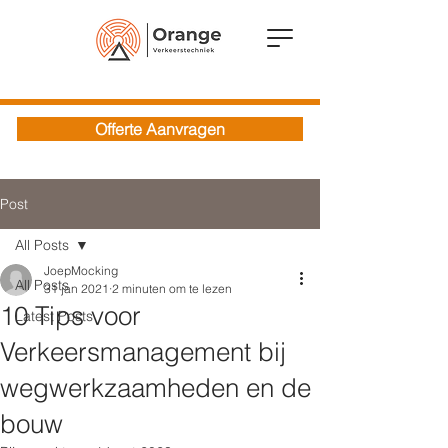
Offerte Aanvragen
Post
All Posts
JoepMocking
All Posts
31 jan 2021
2 minuten om te lezen
10 Tips voor
Latest Posts
Verkeersmanagement bij
wegwerkzaamheden en de
bouw